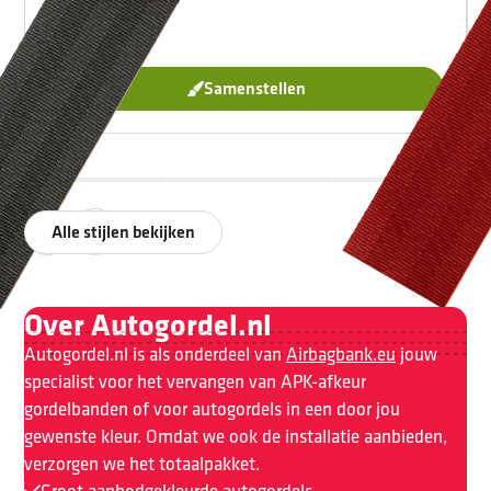
Samenstellen
Alle stijlen bekijken
Over Autogordel.nl
Autogordel.nl is als onderdeel van
Airbagbank.eu
jouw
specialist voor het vervangen van APK-afkeur
gordelbanden of voor autogordels in een door jou
gewenste kleur. Omdat we ook de installatie aanbieden,
verzorgen we het totaalpakket.
Groot aanbod
gekleurde autogordels