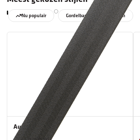
Nu populair
Gordelband
Hoezen
Autogordel
€65,00
(€78,65 incl.)