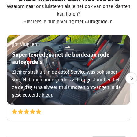
Waarom naar ons luisteren als je het ook van onze klanten
kan horen?
Hier lees je hun ervaring met Autogordel.nl
Jim Vluggen
Super tevreden met de bordeaux rode
autogordels
Zien er strak uit in de auto! Service was ook super
snel. Heb mijn oude gordels zelf opgestuurd en heb
ze de dag erna alweer thuis mogen ontvangen in de
geselecteerde kleur.
10
/10