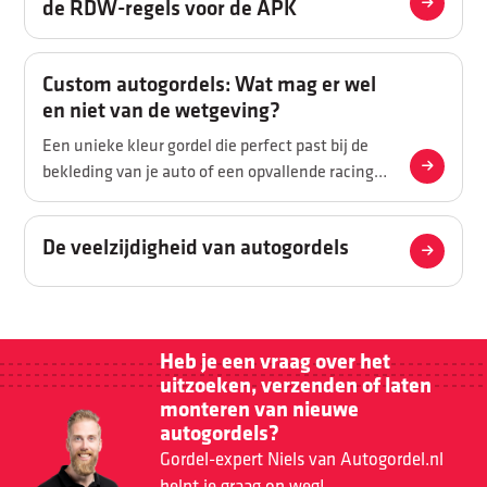
de RDW-regels voor de APK
Custom autogordels: Wat mag er wel
en niet van de wetgeving?
Een unieke kleur gordel die perfect past bij de
bekleding van je auto of een opvallende racing-
look met een sportieve twist? Gepersonaliseerde
autogordels zijn populairder dan ooit, vooral
De veelzijdigheid van autogordels
onder autoliefhebbers die net dat beetje extra
willen. Toch is het niet zo simpel als ‘gewoon een
ander kleurtje bestellen’. De wet- en regelgeving
stelt duidelijke eisen aan veiligheidsgordels.
Wat die regels precies zijn, lees je in dit blog!
Heb je een vraag over het
uitzoeken, verzenden of laten
monteren van nieuwe
autogordels?
Gordel-expert Niels van Autogordel.nl
helpt je graag op weg!