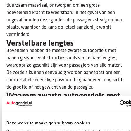
duurzaam materiaal, ontworpen om een grote
hoeveelheid kracht te weerstaan. In het geval van een
ongeval houden deze gordels de passagiers stevig op hun
plaats, waardoor de kans op letsel aanzienlijk wordt
verminderd.
Verstelbare lengtes
Bovendien hebben de meeste zwarte autogordels met
banen geavanceerde functies zoals verstelbare lengtes,
waardoor ze geschikt zijn voor passagiers van alle maten.
De gordels kunnen eenvoudig worden aangepast om een
comfortabele en veilige pasvorm te garanderen, ongeacht
de grootte of het gewicht van de passagier.
Waarom zwarte autogordels met
banen?
Zwarte autogordels met banen zijn meer dan alleen een
stijlvolle toevoeging aan een auto. Ze herinneren ons er
Deze website maakt gebruik van cookies
ook aan dat veiligheid en stijl hand in hand kunnen gaan.