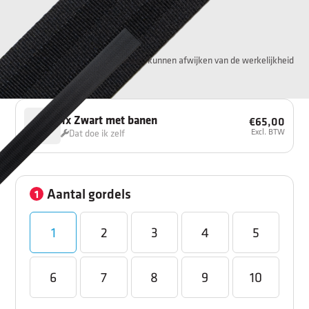
Kleuren kunnen afwijken van de werkelijkheid
1
x
Zwart met banen
€65,00
Excl. BTW
Dat doe ik zelf
Aantal gordels
1
1
2
3
4
5
6
7
8
9
10