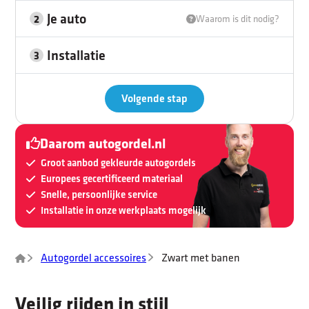
Je auto
2
Waarom is dit nodig?
Installatie
3
Volgende stap
Daarom autogordel.nl
Groot aanbod gekleurde autogordels
Europees gecertificeerd materiaal
Snelle, persoonlijke service
Installatie in onze werkplaats mogelijk
Autogordel accessoires
Zwart met banen
Veilig rijden in stijl