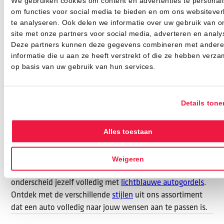
We gebruiken cookies om content en advertenties te personali
Het gaat niet alleen om het er goed uitzien, maar ook om
om functies voor social media te bieden en om ons websitever
het veilig en beschermd zijn op de weg. En met de zwarte
te analyseren. Ook delen we informatie over uw gebruik van o
gordel met banen hoef je geen compromis te sluiten
site met onze partners voor social media, adverteren en analy
tussen het een of het ander.
Deze partners kunnen deze gegevens combineren met andere
Samenvattend, de zwarte autogordel met banen
informatie die u aan ze heeft verstrekt of die ze hebben verza
combineert naadloos functionaliteit, veiligheid en
op basis van uw gebruik van hun services.
esthetische aantrekkingskracht. Dit innovatieve en
stijlvolle ontwerp zorgt ervoor dat de bestuurder en
passagiers zowel veilig als in stijl op hun bestemming
Details tone
aankomen.
Jouw auto, jouw stijl
Alles toestaan
Autogordel.nl
heeft maar liefst 23 verschillende kleuren
autogordels. Zo vind je altijd een stijl die bij je past! Kies
Weigeren
een
AMG rode autogordel
voor een luxe uitstraling of
onderscheid jezelf volledig met
lichtblauwe autogordels
.
Ontdek met de verschillende
stijlen
uit ons assortiment
dat een auto volledig naar jouw wensen aan te passen is.