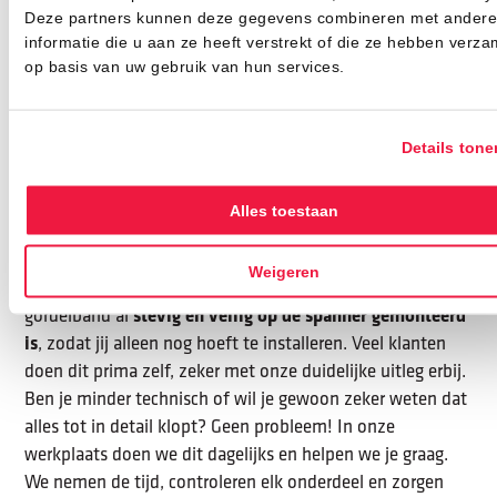
samen dat je altijd veilig de weg op gaat met een gordel
Deze partners kunnen deze gegevens combineren met andere
die bij jouw stijl past.
informatie die u aan ze heeft verstrekt of die ze hebben verza
op basis van uw gebruik van hun services.
Maak kennis met Autogordel.nl
Details tone
Zelf monteren of laten doen,
allebei mogelijk
Alles toestaan
Sommige mensen vinden het leuk om zelf aan hun auto
te sleutelen. Herkenbaar? Dan kun je bij ons gewoon zelf
Weigeren
de gordels terugplaatsen. We zorgen ervoor dat de nieuwe
stevig en veilig op de spanner gemonteerd
gordelband al
is
, zodat jij alleen nog hoeft te installeren. Veel klanten
doen dit prima zelf, zeker met onze duidelijke uitleg erbij.
Ben je minder technisch of wil je gewoon zeker weten dat
alles tot in detail klopt? Geen probleem! In onze
werkplaats doen we dit dagelijks en helpen we je graag.
We nemen de tijd, controleren elk onderdeel en zorgen