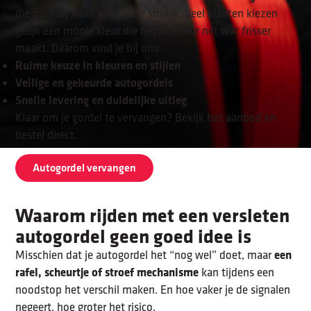
die past bij jouw auto en je smaak. Veel klanten kiezen
gelijk een mooie kleur die het interieur net wat frisser
maakt. Daarom vind je bij ons:
Ruime keuze in kleuren en stijlen
Veilige en gekeurde autogordels
Snelle levering en duidelijke uitleg
Klaar om je gordel te vervangen? Bekijk het aanbod en
bestel direct.
Autogordel vervangen
Waarom rijden met een versleten
autogordel geen goed idee is
een
Misschien dat je autogordel het “nog wel” doet, maar
rafel, scheurtje of stroef mechanisme
kan tijdens een
noodstop het verschil maken. En hoe vaker je de signalen
negeert, hoe groter het risico.