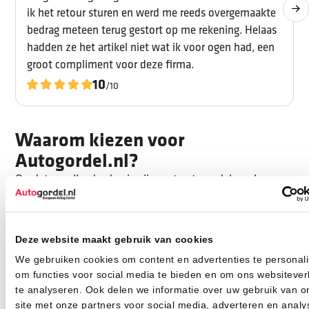
ik het retour sturen en werd me reeds overgemaakte
bedrag meteen terug gestort op me rekening. Helaas
hadden ze het artikel niet wat ik voor ogen had, een
groot compliment voor deze firma.
10
/10
Waarom kiezen voor
Autogordel.nl?
Omdat we elke dag bezig zijn met autogordels en hun
werking en weten hoe belangrijk veiligheid in de auto is.
Maar ook omdat we snappen dat een gordel moet passen
bij de uitstraling van je interieur. Daarom kies je bij ons uit
Deze website maakt gebruik van cookies
meer dan twintig kleuren autogordels
, uiteenlopend van
We gebruiken cookies om content en advertenties te personali
rustig tot opvallend.
om functies voor social media te bieden en om ons websitever
We helpen je met advies, montage en kleurkeuze, en
te analyseren. Ook delen we informatie over uw gebruik van o
nemen de tijd om met je mee te denken. Zo zorgen we
site met onze partners voor social media, adverteren en analy