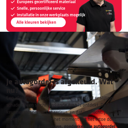
Europees gecertificeerd materiaal
Snelle, persoonlijke service
Installatie in onze werkplaats mogelijk
Alle kleuren bekijken
APK afgekeurde autogordels
Je autogordel is afgekeurd. Wat
nu?
Een afgekeurde gordel betekent meestal dat er slijtage,
schade of een slecht werkende gesp is ontdekt. De APK-
keurmeester neemt dat serieus, en dat is terecht. Je gordel
moet je beschermen op het moment dat het ertoe doet.
nieuwe, goedgekeurde autogordel
Bij ons bestel je een