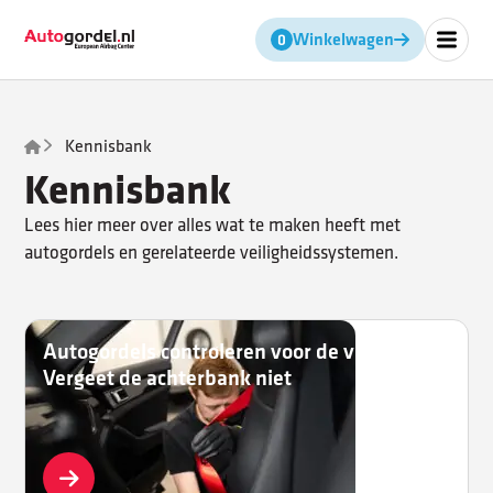
Geen producten in de winkel
Winkelwagen
Kennisbank
Kennisbank
Lees hier meer over alles wat te maken heeft met
autogordels en gerelateerde veiligheidssystemen.
Autogordels controleren voor de vakantie?
Vergeet de achterbank niet