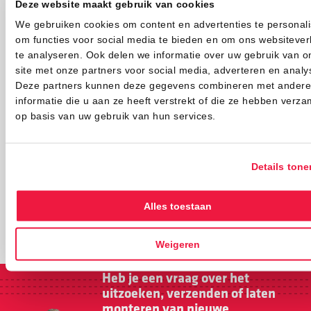
Deze website maakt gebruik van cookies
We gebruiken cookies om content en advertenties te personali
om functies voor social media te bieden en om ons websitever
te analyseren. Ook delen we informatie over uw gebruik van o
site met onze partners voor social media, adverteren en analy
Wat te doen als je autogordel niet goed
Deze partners kunnen deze gegevens combineren met andere
werkt?
informatie die u aan ze heeft verstrekt of die ze hebben verza
op basis van uw gebruik van hun services.
Details tone
Alles toestaan
1
2
3
Weigeren
Heb je een vraag over het
uitzoeken, verzenden of laten
monteren van nieuwe