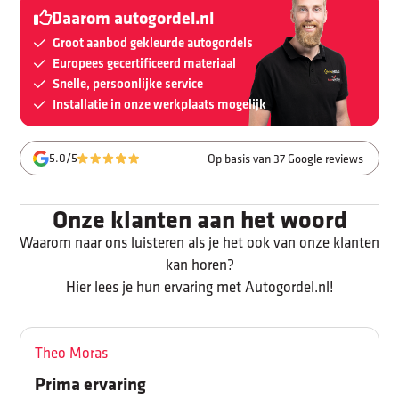
Daarom autogordel.nl
Groot aanbod gekleurde autogordels
Europees gecertificeerd materiaal
Snelle, persoonlijke service
Installatie in onze werkplaats mogelijk
5.0/5
Op basis van 37 Google reviews
Onze klanten aan het woord
Waarom naar ons luisteren als je het ook van onze klanten
kan horen?
Hier lees je hun ervaring met Autogordel.nl!
Theo Moras
Prima ervaring