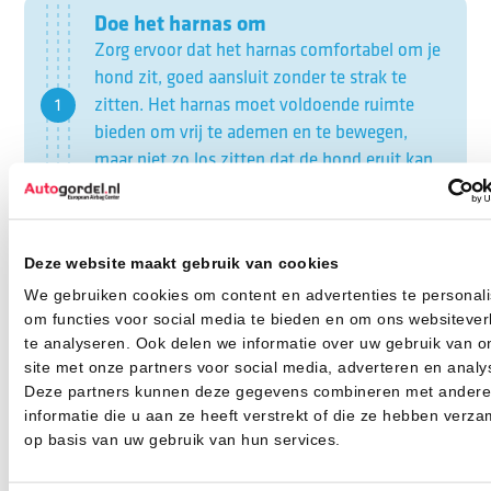
Doe het harnas om
Zorg ervoor dat het harnas comfortabel om je
hond zit, goed aansluit zonder te strak te
zitten. Het harnas moet voldoende ruimte
1
bieden om vrij te ademen en te bewegen,
maar niet zo los zitten dat de hond eruit kan
glippen.
Maak vast aan de autogordel
Deze website maakt gebruik van cookies
Gebruik de meegeleverde clip of haak om het
We gebruiken cookies om content en advertenties te personali
harnas veilig te bevestigen aan de autogordel
om functies voor social media te bieden en om ons websitever
2
van je voertuig. Controleer of de verbinding
te analyseren. Ook delen we informatie over uw gebruik van o
site met onze partners voor social media, adverteren en analy
stevig is en zorg ervoor dat de hond beperkt
Deze partners kunnen deze gegevens combineren met andere
kan bewegen zonder gevaarlijk vrij te zijn.
informatie die u aan ze heeft verstrekt of die ze hebben verza
op basis van uw gebruik van hun services.
Controleer de gordel