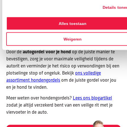
Zorg dat alles goed vastzit voordat je gaat
Details tone
rijden. De hond moet voldoende
3
bewegingsvrijheid hebben om comfortabel te
Alles toestaan
zitten of liggen, maar niet zoveel dat hij door
de auto kan bewegen.
Weigeren
Door de
autogordel voor je hond
op de juiste manier te
bevestigen, zorg je voor maximale veiligheid tijdens de
autorit en verminder je het risico op verwondingen bij een
plotselinge stop of ongeluk. Bekijk
ons volledige
assortiment hondengordels
om de juiste gordel voor jou
en je hond te vinden.
Meer weten over hondengordels?
Lees ons blogartikel
zodat je altijd verzekerd bent van een veilige rit met je
viervoeter in de auto.