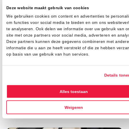
Deel dit artikel
Deze website maakt gebruik van cookies
We gebruiken cookies om content en advertenties te personali
om functies voor social media te bieden en om ons websitever
te analyseren. Ook delen we informatie over uw gebruik van o
site met onze partners voor social media, adverteren en analy
Autogordel
Deze partners kunnen deze gegevens combineren met andere
samenstellen?
informatie die u aan ze heeft verstrekt of die ze hebben verza
op basis van uw gebruik van hun services.
Gebruik onze configurator en
bestel binnen 5 minuten gordels
op maat.
Details tone
Autogordel samenstellen
Alles toestaan
Gerelateerde artikelen
Weigeren
Alle artikelen