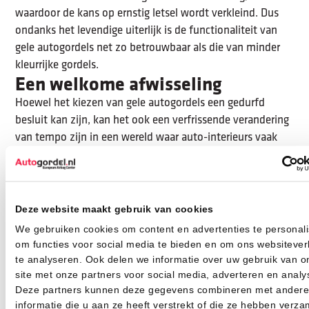
waardoor de kans op ernstig letsel wordt verkleind. Dus
ondanks het levendige uiterlijk is de functionaliteit van
gele autogordels net zo betrouwbaar als die van minder
kleurrijke gordels.
Een welkome afwisseling
Hoewel het kiezen van gele autogordels een gedurfd
besluit kan zijn, kan het ook een verfrissende verandering
van tempo zijn in een wereld waar auto-interieurs vaak
neutraal en eentonig zijn. Of je nu een stijlvol contrast
wilt creëren met een donker interieur, of een extra vleugje
kleur wilt toevoegen aan een al levendig interieur, gele
autogordels kunnen die unieke twist zijn die je auto nodig
Deze website maakt gebruik van cookies
heeft.
We gebruiken cookies om content en advertenties te personali
Gele autogordels? Doen!
om functies voor social media te bieden en om ons websitever
Gele autogordels combineren veiligheid met een levendige
te analyseren. Ook delen we informatie over uw gebruik van o
site met onze partners voor social media, adverteren en analy
stijl. Ze trekken de aandacht, stimuleren een positieve
Deze partners kunnen deze gegevens combineren met andere
sfeer in het voertuig en kunnen vooral kinderen motiveren
informatie die u aan ze heeft verstrekt of die ze hebben verza