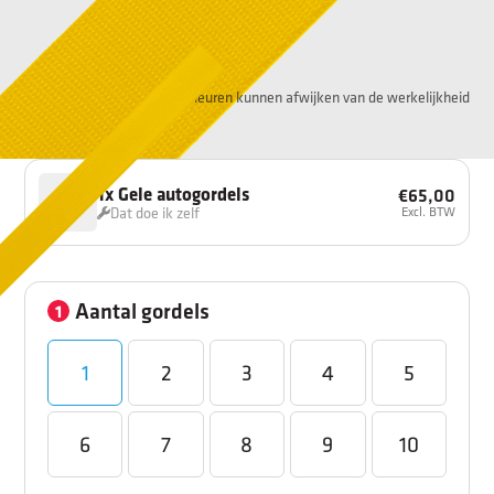
Kleuren kunnen afwijken van de werkelijkheid
1
x
Gele autogordels
€65,00
Excl. BTW
Dat doe ik zelf
Aantal gordels
1
1
2
3
4
5
6
7
8
9
10