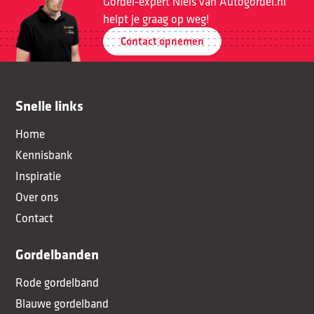
Gordel-expert Niels van Autogordel.nl
helpt je graag op weg!
Contact opnemen
Snelle links
Home
Kennisbank
Inspiratie
Over ons
Contact
Gordelbanden
Rode gordelband
Blauwe gordelband