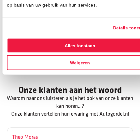
de gordel te dragen. Ondanks hun opvallende kleur blijft
op basis van uw gebruik van hun services.
hun primaire veiligheidsfunctie onverminderd sterk.
Jouw auto, jouw stijl
Autogordel.nl
heeft maar liefst 23 verschillende kleuren
Details tone
autogordels. Zo vind je altijd een stijl die bij je past! Kies
een
AMG rode autogordel
voor een luxe uitstraling of
Alles toestaan
onderscheid jezelf volledig met
lichtblauwe autogordels
.
Ontdek met de verschillende
stijlen
uit ons assortiment
Weigeren
dat een auto volledig naar jouw wensen aan te passen is.
Onze klanten aan het woord
Waarom naar ons luisteren als je het ook van onze klanten
kan horen...?
Onze klanten vertellen hun ervaring met Autogordel.nl
Theo Moras