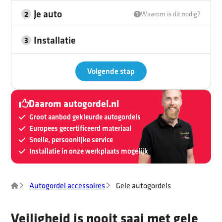
Je auto
2
Waarom is dit nodig?
Installatie
3
Volgende stap
Daarom autogordel.nl
Groot aanbod gekleurde autogordels
Europees gecertificeerd materiaal
Snelle, persoonlijke service
Installatie in onze werkplaats mogelijk
Autogordel accessoires
Gele autogordels
Veiligheid is nooit saai met gele