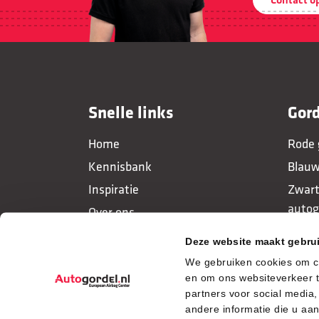
Snelle links
Gor
Home
Rode 
Kennisbank
Blauw
Inspiratie
Zwart
autog
Over ons
Oranj
Contact
Deze website maakt gebru
Gele 
We gebruiken cookies om co
en om ons websiteverkeer t
partners voor social medi
andere informatie die u aa