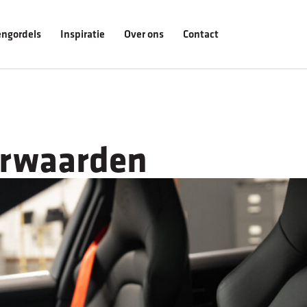
ngordels
Inspiratie
Over ons
Contact
e
rwaarden
dels