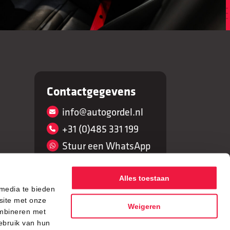
Contactgegevens
info@autogordel.nl
+31 (0)485 331 199
Stuur een WhatsApp
autogordel.nl
Alles toestaan
autogordel.nl
 media te bieden
site met onze
Weigeren
ombineren met
ebruik van hun