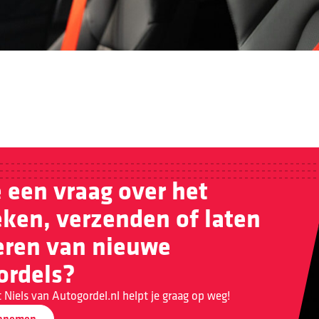
 een vraag over het
eken, verzenden of laten
ren van nieuwe
ordels?
 Niels van Autogordel.nl helpt je graag op weg!
opnemen