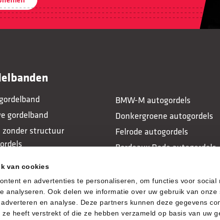
delbanden
gordelband
BMW-M autogordels
e gordelband
Donkergroene autogordels
 zonder structuur
Felrode autogordels
ordels
Bordeaux Rode autogordels
e autogordels
Lichtgrijze autogordels
ik van cookies
autogordels
ntent en advertenties te personaliseren, om functies voor social
e analyseren. Ook delen we informatie over uw gebruik van onze 
a, adverteren en analyse. Deze partners kunnen deze gegevens c
n ze heeft verstrekt of die ze hebben verzameld op basis van uw g