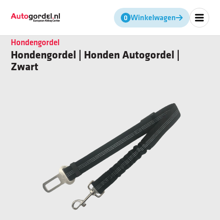
Winkelwagen
Geen producten in de winkel
Hondengordel
Hondengordel | Honden Autogordel |
Zwart