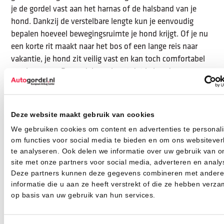
je de gordel vast aan het harnas of de halsband van je
hond. Dankzij de verstelbare lengte kun je eenvoudig
bepalen hoeveel bewegingsruimte je hond krijgt. Of je nu
een korte rit maakt naar het bos of een lange reis naar
vakantie, je hond zit veilig vast en kan toch comfortabel
meebewegen. De gordel voorkomt dat je hond
onverwachts op de voorstoelen springt of door de auto
schuift bij plotseling remmen.
Deze website maakt gebruik van cookies
Onze klanten aan het woord
We gebruiken cookies om content en advertenties te personali
om functies voor social media te bieden en om ons websitever
Waarom naar ons luisteren als je het ook van onze klanten
te analyseren. Ook delen we informatie over uw gebruik van o
kan horen...?
site met onze partners voor social media, adverteren en analy
Onze klanten vertellen hun ervaring met Autogordel.nl
Deze partners kunnen deze gegevens combineren met andere
informatie die u aan ze heeft verstrekt of die ze hebben verza
op basis van uw gebruik van hun services.
Theo Moras