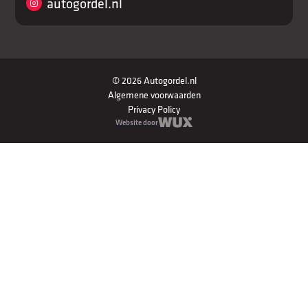
autogordel.nl
© 2026 Autogordel.nl
Algemene voorwaarden
Privacy Policy
Website door