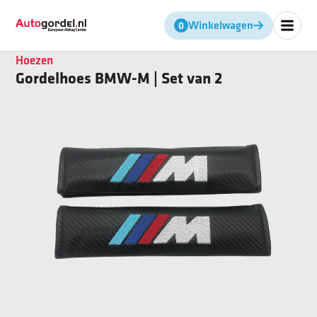
Geen producten in de winkel
Winkelwagen
Hoezen
Gordelhoes BMW-M | Set van 2