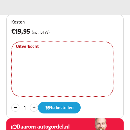
Kosten
€19,95
(incl. BTW)
Uitverkocht
Gordelhoes
Nu bestellen
BMW-
M
Daarom autogordel.nl
|