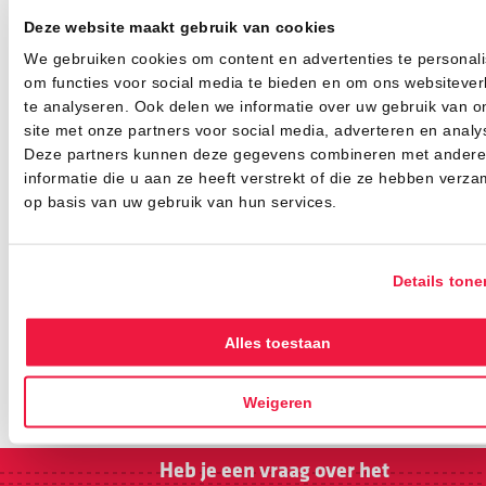
Deze website maakt gebruik van cookies
We gebruiken cookies om content en advertenties te personali
Theo Moras
om functies voor social media te bieden en om ons websitever
Prima ervaring
te analyseren. Ook delen we informatie over uw gebruik van o
site met onze partners voor social media, adverteren en analy
Ik had welleswaar het verkeerde artikel besteld en
Deze partners kunnen deze gegevens combineren met andere
toegestuurd gekregen en na contact hierover mocht
informatie die u aan ze heeft verstrekt of die ze hebben verza
ik het retour sturen en werd me reeds overgemaakte
op basis van uw gebruik van hun services.
bedrag meteen terug gestort op me rekening. Helaas
hadden ze het artikel niet wat ik voor ogen had, een
groot compliment voor deze firma.
Details tone
10
/10
Alles toestaan
Weigeren
Heb je een vraag over het