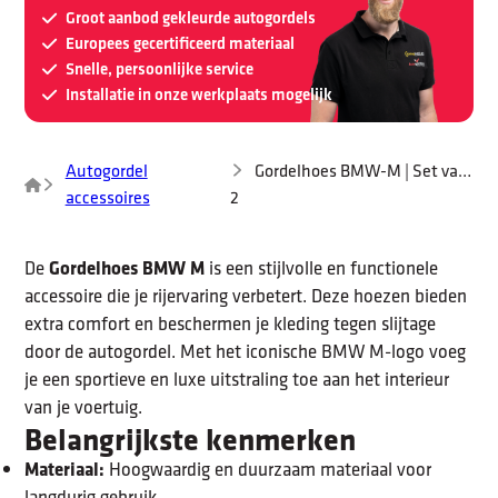
Groot aanbod gekleurde autogordels
Set
Europees gecertificeerd materiaal
van
Snelle, persoonlijke service
2
Installatie in onze werkplaats mogelijk
aantal
Autogordel
Gordelhoes BMW-M | Set van
accessoires
2
De
Gordelhoes BMW M
is een stijlvolle en functionele
accessoire die je rijervaring verbetert. Deze hoezen bieden
extra comfort en beschermen je kleding tegen slijtage
door de autogordel. Met het iconische BMW M-logo voeg
je een sportieve en luxe uitstraling toe aan het interieur
van je voertuig.
Belangrijkste kenmerken
Materiaal:
Hoogwaardig en duurzaam materiaal voor
langdurig gebruik.