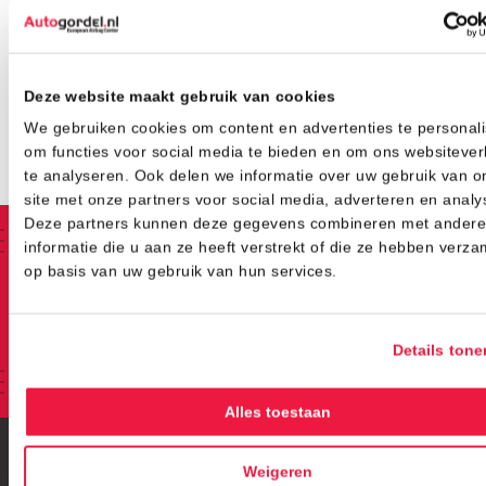
hadden ze het artikel niet wat ik voor ogen had, een
groot compliment voor deze firma.
10
/10
Deze website maakt gebruik van cookies
We gebruiken cookies om content en advertenties te personali
om functies voor social media te bieden en om ons websitever
te analyseren. Ook delen we informatie over uw gebruik van o
site met onze partners voor social media, adverteren en analy
Heb je een vraag over het
Deze partners kunnen deze gegevens combineren met andere
uitzoeken, verzenden of laten
informatie die u aan ze heeft verstrekt of die ze hebben verza
monteren van nieuwe
op basis van uw gebruik van hun services.
autogordels?
Gordel-expert Niels van Autogordel.nl
helpt je graag op weg!
Details tone
Contact opnemen
Alles toestaan
Weigeren
Snelle links