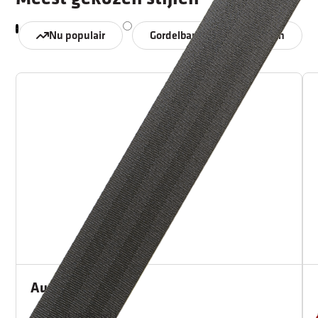
Nu populair
Gordelband
Hoezen
Autogordel
€65,00
(€78,65 incl.)