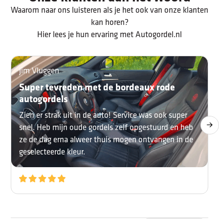
Waarom naar ons luisteren als je het ook van onze klanten
kan horen?
Hier lees je hun ervaring met Autogordel.nl
Jim Vluggen
Super tevreden met de bordeaux rode
autogordels
Zien er strak uit in de auto! Service was ook super
snel. Heb mijn oude gordels zelf opgestuurd en heb
ze de dag erna alweer thuis mogen ontvangen in de
geselecteerde kleur.
10
/10