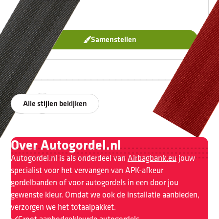
Samenstellen
Alle stijlen bekijken
Over Autogordel.nl
Autogordel.nl is als onderdeel van
Airbagbank.eu
jouw
specialist voor het vervangen van APK-afkeur
gordelbanden of voor autogordels in een door jou
gewenste kleur. Omdat we ook de installatie aanbieden,
verzorgen we het totaalpakket.
Groot aanbod
gekleurde autogordels