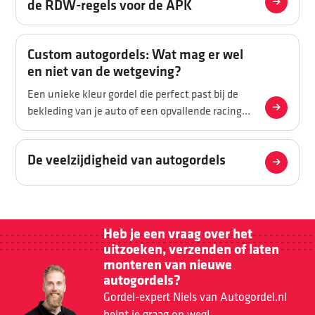
de RDW-regels voor de APK
Custom autogordels: Wat mag er wel
en niet van de wetgeving?
Een unieke kleur gordel die perfect past bij de
bekleding van je auto of een opvallende racing-
look met een sportieve twist? Gepersonaliseerde
autogordels zijn populairder dan ooit, vooral
De veelzijdigheid van autogordels
onder autoliefhebbers die net dat beetje extra
willen. Toch is het niet zo simpel als ‘gewoon een
ander kleurtje bestellen’. De wet- en regelgeving
stelt duidelijke eisen aan veiligheidsgordels.
Wat die regels precies zijn, lees je in dit blog!
Heb je een vraag over het
uitzoeken, verzenden of laten
monteren van nieuwe
autogordels?
Gordel-expert Niels van Autogordel.nl
helpt je graag op weg!