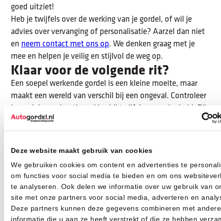
goed uitziet!
Heb je twijfels over de werking van je gordel, of wil je
advies over vervanging of personalisatie? Aarzel dan niet
en
neem contact met ons op
. We denken graag met je
mee en helpen je veilig en stijlvol de weg op.
Klaar voor de volgende rit?
Een soepel werkende gordel is een kleine moeite, maar
maakt een wereld van verschil bij een ongeval. Controleer
je gordels regelmatig en kies bij twijfel voor zekerheid. Bij
Autogordel.nl vind je alles wat je nodig hebt, waaronder
vervangende gordelbanden en stijlvolle upgrades.
Laat je inspireren door onze kleuren, materialen en
Deze website maakt gebruik van cookies
combinaties en ontdek wat er allemaal mogelijk is.
We gebruiken cookies om content en advertenties te personali
Bezoek onze website voor
inspiratie voor jouw
om functies voor social media te bieden en om ons websitever
autogordel
, of kom langs in onze werkplaats voor
te analyseren. Ook delen we informatie over uw gebruik van o
persoonlijk advies. Samen zorgen we ervoor dat veiligheid,
site met onze partners voor social media, adverteren en analy
comfort en design perfect samengaan.
Deze partners kunnen deze gegevens combineren met andere
informatie die u aan ze heeft verstrekt of die ze hebben verza