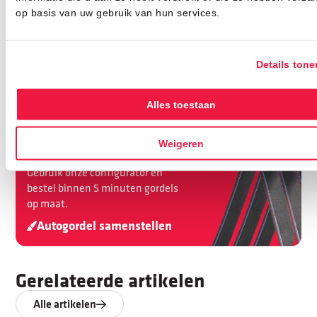
op basis van uw gebruik van hun services.
Deel dit artikel
Details tone
Alles toestaan
Autogordel
Weigeren
samenstellen?
Gebruik onze configurator en
bestel binnen 5 minuten gordels
op maat.
Autogordel samenstellen
Gerelateerde artikelen
Alle artikelen