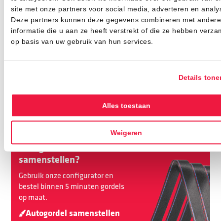
Heb je vragen over gordels, kinderzitjes of accessoires?
site met onze partners voor social media, adverteren en analy
Neem dan gerust contact op
en dan helpt ons team je
Deze partners kunnen deze gegevens combineren met andere
graag verder. Veiligheid is ons vak en jouw gemoedsrust
informatie die u aan ze heeft verstrekt of die ze hebben verza
onze drijfveer!
op basis van uw gebruik van hun services.
Details tone
Deel dit artikel
Alles toestaan
Weigeren
Autogordel
samenstellen?
Gebruik onze configurator en
bestel binnen 5 minuten gordels
op maat.
Autogordel samenstellen