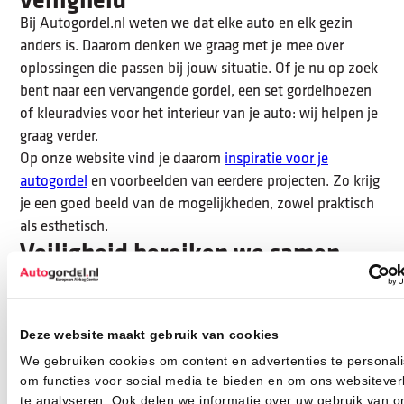
Bij Autogordel.nl weten we dat elke auto en elk gezin
anders is. Daarom denken we graag met je mee over
oplossingen die passen bij jouw situatie. Of je nu op zoek
bent naar een vervangende gordel, een set gordelhoezen
of kleuradvies voor het interieur van je auto: wij helpen je
graag verder.
Op onze website vind je daarom
inspiratie voor je
autogordel
en voorbeelden van eerdere projecten. Zo krijg
je een goed beeld van de mogelijkheden, zowel praktisch
als esthetisch.
Veiligheid bereiken we samen
De veiligheid van je kinderen in de auto begint met
bewustzijn. Een goed bevestigde gordel en een passend
kinderzitje maken het verschil tussen een schrikmoment
Deze website maakt gebruik van cookies
en een ernstig ongeluk. Controleer daarom regelmatig of
We gebruiken cookies om content en advertenties te personali
alles nog naar behoren werkt en vervang onderdelen op
om functies voor social media te bieden en om ons websitever
tijd.
te analyseren. Ook delen we informatie over uw gebruik van o