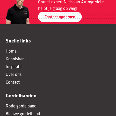
Gordel-expert Niels van Autogordel.nl
helpt je graag op weg!
Contact opnemen
Snelle links
Home
Kennisbank
Inspiratie
Over ons
Contact
Gordelbanden
Rode gordelband
Blauwe gordelband